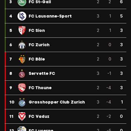
3
FC St-Gall
2
2
6
4
FC Lausanne-Sport
3
1
5
5
FC Sion
2
1
3
6
FC Zurich
2
0
3
7
FC Bâle
2
0
3
8
Servette FC
3
-1
3
9
FC Thoune
2
-4
3
10
Grasshopper Club Zurich
3
-4
1
11
FC Vaduz
2
-2
0
12
FC Lucerne
2
-5
0