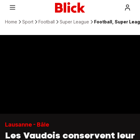
Home
Sport
Football
Super League
Football, Super Leag
Lausanne - Bâle
Les Vaudois conservent leur