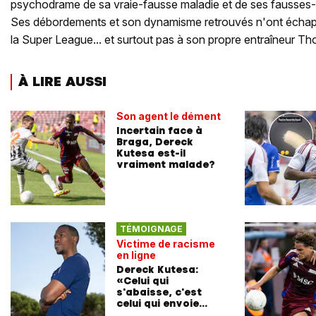
psychodrame de sa vraie-fausse maladie et de ses fausses-v
Ses débordements et son dynamisme retrouvés n'ont échap
la Super League... et surtout pas à son propre entraîneur Th
À LIRE AUSSI
Son agent le dément
Incertain face à
Braga, Dereck
Kutesa est-il
vraiment malade?
TÉMOIGNAGE
Victime de racisme
en ligne
Dereck Kutesa:
«Celui qui
s'abaisse, c'est
celui qui envoie
l'insulte»