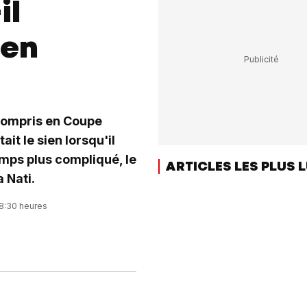
il
 en
 compris en Coupe
it le sien lorsqu'il
emps plus compliqué, le
ARTICLES LES PLUS 
 Nati.
08:30 heures