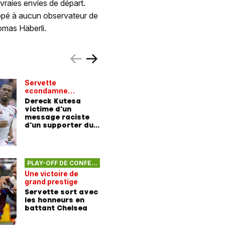
raies envies de départ.
pé à aucun observateur de
omas Häberli.
Servette
«condamne
Servette 
fermement»
Dereck Kutesa
avant Ch
victime d'un
Dereck K
message raciste
bon résu
d'un supporter du
Gagner!
FC Lucerne
PLAY-OFF DE CONFERENCE LEAGUE
Une victoire de
grand prestige
Servette sort avec
les honneurs en
battant Chelsea