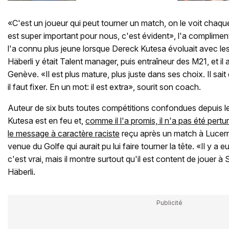
«C'est un joueur qui peut tourner un match, on le voit chaq
est super important pour nous, c'est évident», l'a compliment
l'a connu plus jeune lorsque Dereck Kutesa évoluait avec 
Häberli y était Talent manager, puis entraîneur des M21, et il 
Genève. «Il est plus mature, plus juste dans ses choix. Il sait 
il faut fixer. En un mot: il est extra», sourit son coach.
Auteur de six buts toutes compétitions confondues depuis le
Kutesa est en feu et,
comme il l'a promis, il n'a pas été per
le message à caractère raciste
reçu après un match à Lucerne
venue du Golfe qui aurait pu lui faire tourner la tête. «Il y a 
c'est vrai, mais il montre surtout qu'il est content de jouer
Häberli.