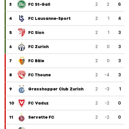
3
FC St-Gall
2
2
6
4
FC Lausanne-Sport
2
1
4
5
FC Sion
2
1
3
6
FC Zurich
2
0
3
7
FC Bâle
2
0
3
8
FC Thoune
2
-4
3
9
Grasshopper Club Zurich
2
-3
1
10
FC Vaduz
2
-2
0
11
Servette FC
2
-2
0