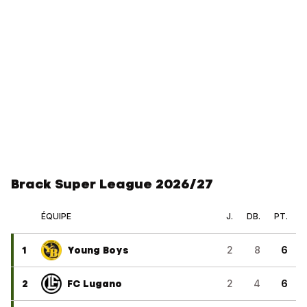
Brack Super League 2026/27
ÉQUIPE
J.
DB.
PT.
1
Young Boys
2
8
6
2
FC Lugano
2
4
6