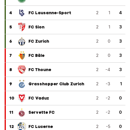
4
FC Lausanne-Sport
2
1
4
5
FC Sion
2
1
3
6
FC Zurich
2
0
3
7
FC Bâle
2
0
3
8
FC Thoune
2
-4
3
9
Grasshopper Club Zurich
2
-3
1
10
FC Vaduz
2
-2
0
11
Servette FC
2
-2
0
12
FC Lucerne
2
-5
0