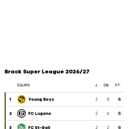
Brack Super League 2026/27
ÉQUIPE
J.
DB.
PT.
1
Young Boys
2
8
6
2
FC Lugano
2
4
6
3
FC St-Gall
2
2
6