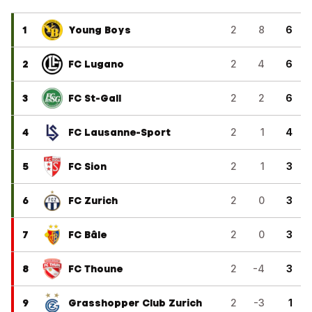
1
Young Boys
2
8
6
2
FC Lugano
2
4
6
3
FC St-Gall
2
2
6
4
FC Lausanne-Sport
2
1
4
5
FC Sion
2
1
3
6
FC Zurich
2
0
3
7
FC Bâle
2
0
3
8
FC Thoune
2
-4
3
9
Grasshopper Club Zurich
2
-3
1