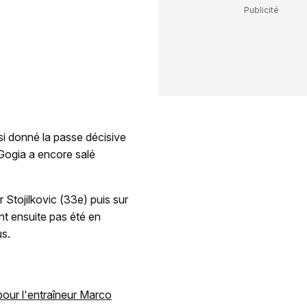
i donné la passe décisive
Gogia a encore salé
 Stojilkovic (33e) puis sur
ont ensuite pas été en
us.
 pour l'entraîneur Marco