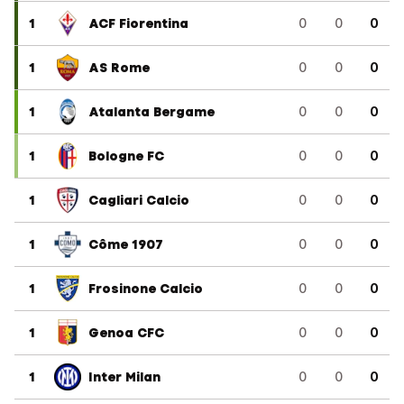
1
ACF Fiorentina
0
0
0
1
AS Rome
0
0
0
1
Atalanta Bergame
0
0
0
1
Bologne FC
0
0
0
1
Cagliari Calcio
0
0
0
1
Côme 1907
0
0
0
1
Frosinone Calcio
0
0
0
1
Genoa CFC
0
0
0
1
Inter Milan
0
0
0