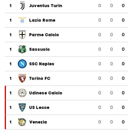
1
Juventus Turin
0
0
0
1
Lazio Rome
0
0
0
1
Parme Calcio
0
0
0
1
Sassuolo
0
0
0
1
SSC Naples
0
0
0
1
Torino FC
0
0
0
1
Udinese Calcio
0
0
0
1
US Lecce
0
0
0
1
Venezia
0
0
0