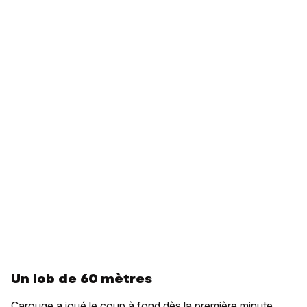
Un lob de 60 mètres
Carouge a joué le coup à fond dès la première minute.