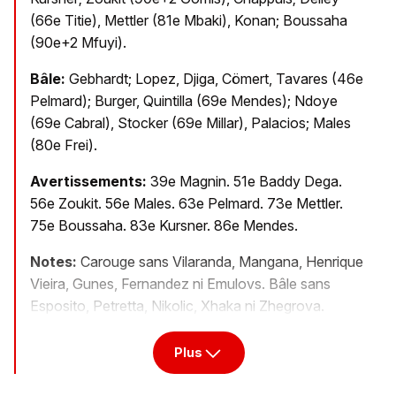
(66e Titie), Mettler (81e Mbaki), Konan; Boussaha
(90e+2 Mfuyi).
Bâle:
Gebhardt; Lopez, Djiga, Cömert, Tavares (46e
Pelmard); Burger, Quintilla (69e Mendes); Ndoye
(69e Cabral), Stocker (69e Millar), Palacios; Males
(80e Frei).
Avertissements:
39e Magnin. 51e Baddy Dega.
56e Zoukit. 56e Males. 63e Pelmard. 73e Mettler.
75e Boussaha. 83e Kursner. 86e Mendes.
Notes:
Carouge sans Vilaranda, Mangana, Henrique
Vieira, Gunes, Fernandez ni Emulovs. Bâle sans
Esposito, Petretta, Nikolic, Xhaka ni Zhegrova.
Plus