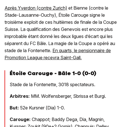
Après Yverdon (contre Zurich)
et Bienne (contre le
Stade-Lausanne-Ouchy), Étoile Carouge signe le
troisième exploit de ces huitièmes de finale de la Coupe
Suisse. La qualification des Genevois est encore plus
improbable étant donné les deux ligues d’écart qui les
séparent du FC Bâle. La magie de la Coupe a opéré au
stade de la Fontenette.
En quarts, le pensionnaire de
Promotion League recevra Saint-Gall.
Étoile Carouge - Bâle 1-0 (0-0)
Stade de la Fontenette, 3018 spectateurs.
Arbitres:
MM. Wolfensberger, Sbrissa et Burgi.
But:
52e Kursner (Dia) 1-0.
Carouge:
Chappot; Baddy Dega, Dia, Magnin,
Kursner; Zoukit (90e+2 Gomis), Chappuis; Delley