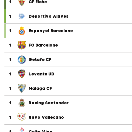
1
CF Elche
1
Deportivo Alaves
1
Espanyol Barcelone
1
FC Barcelone
1
Getafe CF
1
Levante UD
1
Malaga CF
1
Racing Santander
1
Rayo Vallecano
1
Celta Vigo