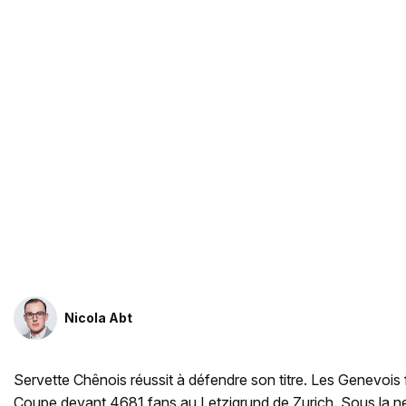
Nicola Abt
Servette Chênois réussit à défendre son titre. Les Genevois f
Coupe devant 4681 fans au Letzigrund de Zurich.
Sous la nei