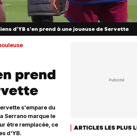
iens d'YB s'en prend à une joueuse de Servette
houleuse
en prend
rvette
 Servette s'empare du
la Serrano marque le
our être remplacée, ce
ARTICLES LES PLUS 
es d'YB.