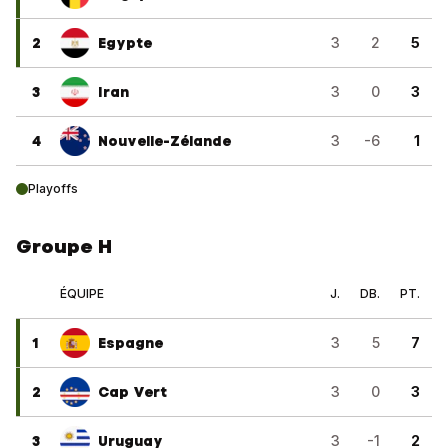
2
Egypte
3
2
5
3
Iran
3
0
3
4
Nouvelle-Zélande
3
-6
1
Playoffs
Groupe H
ÉQUIPE
J.
DB.
PT.
1
Espagne
3
5
7
2
Cap Vert
3
0
3
3
Uruguay
3
-1
2