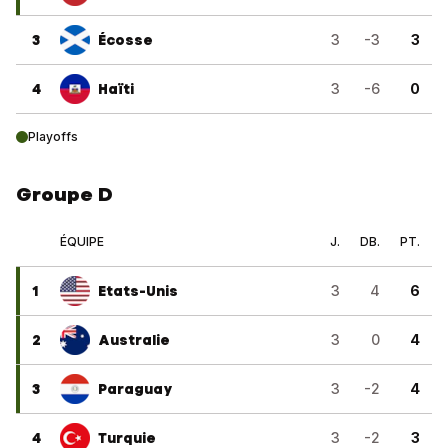
3
Écosse
3
-3
3
4
Haïti
3
-6
0
Playoffs
Groupe D
ÉQUIPE
J.
DB.
PT.
1
Etats-Unis
3
4
6
2
Australie
3
0
4
3
Paraguay
3
-2
4
4
Turquie
3
-2
3