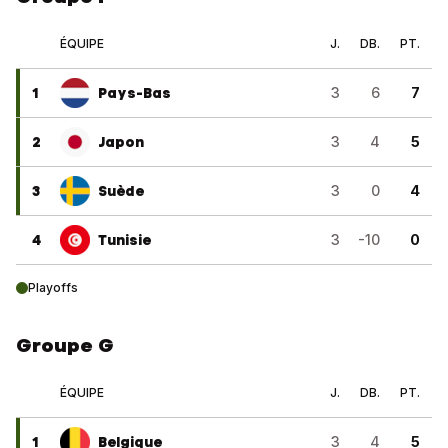
ÉQUIPE
J.
DB.
PT.
1
Pays-Bas
3
6
7
2
Japon
3
4
5
3
Suède
3
0
4
4
Tunisie
3
-10
0
Playoffs
Groupe G
ÉQUIPE
J.
DB.
PT.
1
Belgique
3
4
5