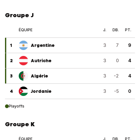
Groupe J
ÉQUIPE
J.
DB.
PT.
1
Argentine
3
7
9
2
Autriche
3
0
4
3
Algérie
3
-2
4
4
Jordanie
3
-5
0
Playoffs
Groupe K
ÉQUIPE
J.
DB.
PT.