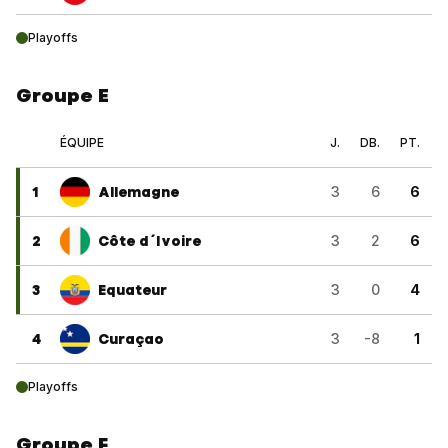
Playoffs
Groupe E
ÉQUIPE
J.
DB.
PT.
1
Allemagne
3
6
6
2
Côte d´Ivoire
3
2
6
3
Equateur
3
0
4
4
Curaçao
3
-8
1
Playoffs
Groupe F