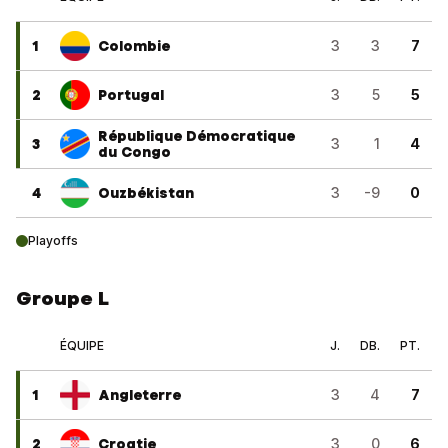
1
Colombie
3
3
7
2
Portugal
3
5
5
République Démocratique
3
3
1
4
du Congo
4
Ouzbékistan
3
-9
0
Playoffs
Groupe L
ÉQUIPE
J.
DB.
PT.
1
Angleterre
3
4
7
2
Croatie
3
0
6