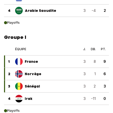
4
Arabie Saoudite
3
-4
2
Playoffs
Groupe I
ÉQUIPE
J.
DB.
PT.
1
France
3
8
9
2
Norvège
3
1
6
3
Sénégal
3
2
3
4
Irak
3
-11
0
Playoffs