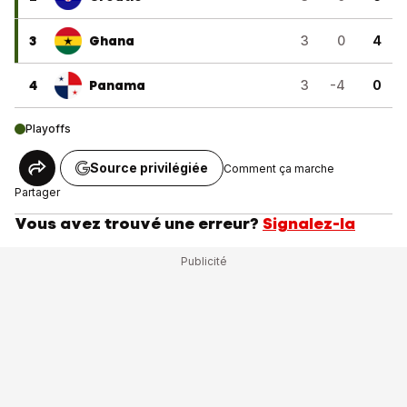
3
Ghana
3
0
4
4
Panama
3
-4
0
Playoffs
Source privilégiée
Comment ça marche
Partager
Vous avez trouvé une erreur?
Signalez-la