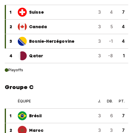
1
Suisse
3
4
7
2
Canada
3
5
4
3
Bosnie-Herzégovine
3
-1
4
4
Qatar
3
-8
1
Playoffs
Groupe C
ÉQUIPE
J.
DB.
PT.
1
Brésil
3
6
7
2
Maroc
3
3
7