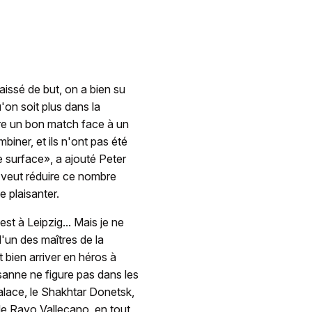
issé de but, on a bien su
on soit plus dans la
aire un bon match face à un
biner, et ils n'ont pas été
te surface», a ajouté Peter
n veut réduire ce nombre
e plaisanter.
st à Leipzig... Mais je ne
l'un des maîtres de la
 bien arriver en héros à
usanne ne figure pas dans les
alace, le Shakhtar Donetsk,
le Rayo Vallecano, en tout