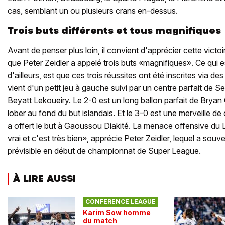
cas, semblant un ou plusieurs crans en-dessus.
Trois buts différents et tous magnifiques
Avant de penser plus loin, il convient d'apprécier cette victoi
que Peter Zeidler a appelé trois buts «magnifiques». Ce qui e
d'ailleurs, est que ces trois réussites ont été inscrites via d
vient d'un petit jeu à gauche suivi par un centre parfait de 
Beyatt Lekoueiry. Le 2-0 est un long ballon parfait de Brya
lober au fond du but islandais. Et le 3-0 est une merveille de
a offert le but à Gaoussou Diakité. La menace offensive du 
vrai et c'est très bien», apprécie Peter Zeidler, lequel a souv
prévisible en début de championnat de Super League.
À LIRE AUSSI
CONFERENCE LEAGUE
Karim Sow homme
du match