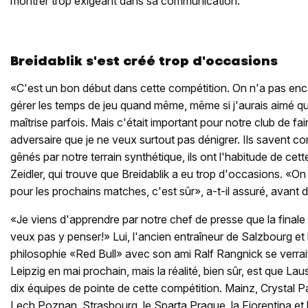
montrer trop exigeant dans sa communication.
Breidablik s'est créé trop d'occasions
«C'est un bon début dans cette compétition. On n'a pas enca
gérer les temps de jeu quand même, même si j'aurais aimé qu'
maîtrise parfois. Mais c'était important pour notre club de f
adversaire que je ne veux surtout pas dénigrer. Ils savent com
gênés par notre terrain synthétique, ils ont l'habitude de cet
Zeidler, qui trouve que Breidablik a eu trop d'occasions. «O
pour les prochains matches, c'est sûr», a-t-il assuré, avant d
«Je viens d'apprendre par notre chef de presse que la finale e
veux pas y penser!» Lui, l'ancien entraîneur de Salzbourg et 
philosophie «Red Bull» avec son ami Ralf Rangnick se verrait
Leipzig en mai prochain, mais la réalité, bien sûr, est que La
dix équipes de pointe de cette compétition. Mainz, Crystal P
Lech Poznan, Strasbourg, le Sparta Prague, la Fiorentina et 