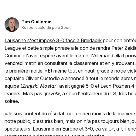
Tim Guillemin
Responsable du pôle Sport
Lausanne s'est imposé 3-0 face à Breidablik
pour son entré
League et cette simple phrase a le don de rendre Peter Zeid
Comme il l'avait espéré avant le match, l'Allemand allait pou
vendredi matin en consultant le classement et en y trouvan
la première moitié. «Et même tout en haut, grâce à notre vict
capitaine Olivier Custodio a annoncé à tout le monde après 
équipe (
Zrinjski Mostar
) avait gagné 5-0 et Lech Poznan 4-
leaders. Mais pas grave!», a souri l'entraîneur du LS, très h
soirée.
«Je suis content du résultat, oui, un peu moins de la manièr
notre public, c'est très bien, mais on n'a pas toujours bien j
spectateurs, Lausanne en Europe et 3-0, ça va...», a-t-il en