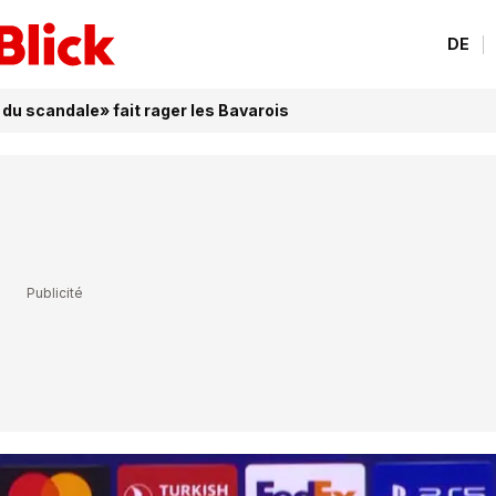
DE
du scandale» fait rager les Bavarois