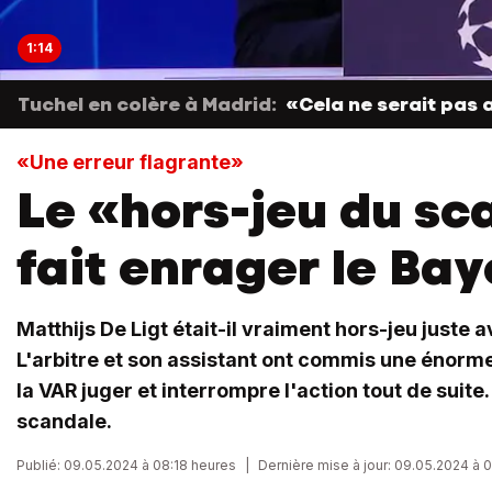
1:14
Tuchel en colère à Madrid:
«Cela ne serait pas a
«Une erreur flagrante»
Le «hors-jeu du sc
fait enrager le Bay
Matthijs De Ligt était-il vraiment hors-jeu juste a
L'arbitre et son assistant ont commis une énorme
la VAR juger et interrompre l'action tout de suite
scandale.
Publié: 09.05.2024 à 08:18 heures
|
Dernière mise à jour: 09.05.2024 à 