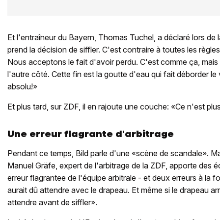
Et l'entraîneur du Bayern, Thomas Tuchel, a déclaré lors de 
prend la décision de siffler. C'est contraire à toutes les règle
Nous acceptons le fait d'avoir perdu. C'est comme ça, mais c
l'autre côté. Cette fin est la goutte d'eau qui fait déborder l
absolu!»
Et plus tard, sur ZDF, il en rajoute une couche: «Ce n'est plus 
Une erreur flagrante d'arbitrage
Pendant ce temps, Bild parle d'une «scène de scandale». Ma
Manuel Gräfe, expert de l'arbitrage de la ZDF, apporte des é
erreur flagrantee de l'équipe arbitrale - et deux erreurs à la fo
aurait dû attendre avec le drapeau. Et même si le drapeau arriv
attendre avant de siffler».