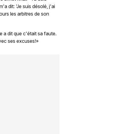
m'a dit: 'Je suis désolé, j'ai
ours les arbitres de son
 a dit que c'était sa faute.
avec ses excuses!»