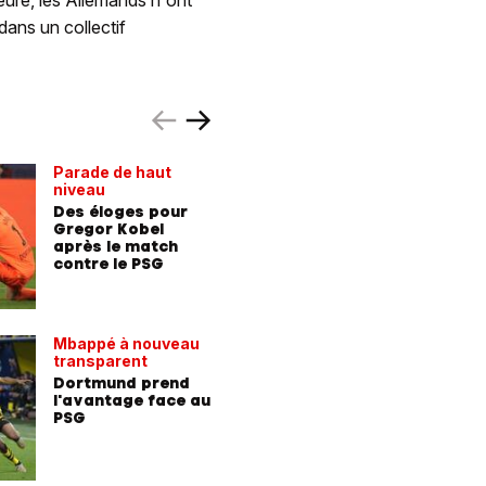
 dans un collectif
Parade de haut
Une demi-
niveau
promet
Des éloges pour
Le PSG 
Gregor Kobel
vaincre 
après le match
Dortmun
contre le PSG
rêver du 
europée
Mbappé à nouveau
Xhaka e
transparent
champio
Dortmund prend
La Nati 
l'avantage face au
pour que
PSG
de grand