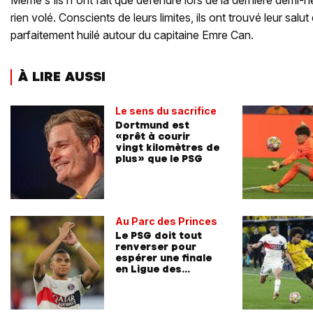
rien volé. Conscients de leurs limites, ils ont trouvé leur salut
parfaitement huilé autour du capitaine Emre Can.
À LIRE AUSSI
Le sens du sacrifice
Dortmund est
«prêt à courir
vingt kilomètres de
plus» que le PSG
Au Parc des Princes
Le PSG doit tout
renverser pour
espérer une finale
en Ligue des
champions