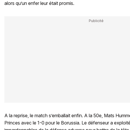
alors qu’un enfer leur était promis.
A la reprise, le match s’emballait enfin. A la 50e, Mats Humme
Princes avec le 1-0 pour le Borussia. Le défenseur a exploité
impardonnables de la défense adverse pour battre de la têt