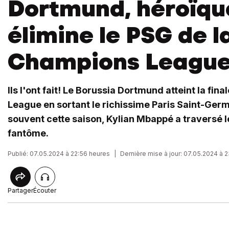
Dortmund, héroïqu
élimine le PSG de l
Champions Leagu
Ils l'ont fait! Le Borussia Dortmund atteint la fin
League en sortant le richissime Paris Saint-Ger
souvent cette saison, Kylian Mbappé a traversé
fantôme.
Publié: 07.05.2024 à 22:56 heures
|
Dernière mise à jour: 07.05.2024 à 
Partager
Écouter