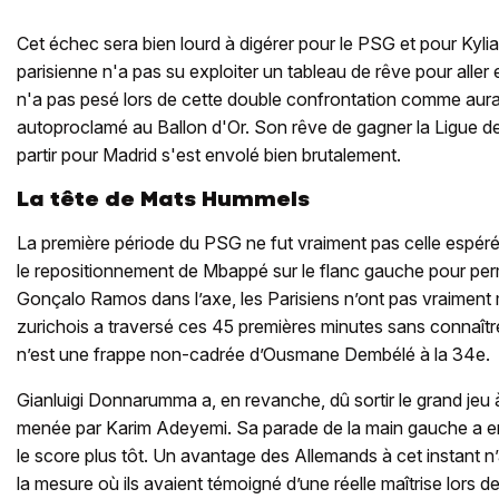
Cet échec sera bien lourd à digérer pour le PSG et pour Kyl
parisienne n'a pas su exploiter un tableau de rêve pour aller 
n'a pas pesé lors de cette double confrontation comme aura
autoproclamé au Ballon d'Or. Son rêve de gagner la Ligue 
partir pour Madrid s'est envolé bien brutalement.
La tête de Mats Hummels
La première période du PSG ne fut vraiment pas celle espéré
le repositionnement de Mbappé sur le flanc gauche pour perme
Gonçalo Ramos dans l’axe, les Parisiens n’ont pas vraiment 
zurichois a traversé ces 45 premières minutes sans connaître
n’est une frappe non-cadrée d’Ousmane Dembélé à la 34e.
Gianluigi Donnarumma a, en revanche, dû sortir le grand jeu 
menée par Karim Adeyemi. Sa parade de la main gauche a em
le score plus tôt. Un avantage des Allemands à cet instant n
la mesure où ils avaient témoigné d’une réelle maîtrise lors 