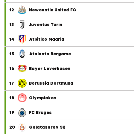
12
Newcastle United FC
13
Juventus Turin
14
Atlético Madrid
15
Atalanta Bergame
16
Bayer Leverkusen
17
Borussia Dortmund
18
Olympiakos
19
FC Bruges
20
Galatasaray SK