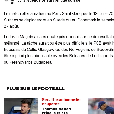
ATS Agence télégraphique suisse
Le match aller aura lieu au Parc Saint-Jacques le 19 ou le 
Suisses se déplaceront en Suède ou au Danemark la semaine 
27 août.
Ludovic Magnin a sans doute pris connaissance du résultat 
mélangé. La tâche aurait pu être plus difficile si le FCB avait
Ecossais du Celtic Glasgow ou des Norvégiens de Bodo/Glimt
être a priori plus abordable avec les Bulgares de Ludogoret
du Ferencvaros Budapest.
PLUS SUR LE FOOTBALL
Servette actionne le
couperet
Thomas Häberli
frôle le triste