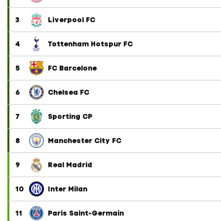
3
Liverpool FC
4
Tottenham Hotspur FC
5
FC Barcelone
6
Chelsea FC
7
Sporting CP
8
Manchester City FC
9
Real Madrid
10
Inter Milan
11
Paris Saint-Germain