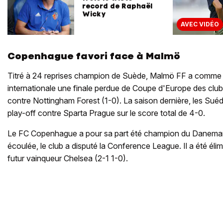
record de Raphaël
Wicky
AVEC VIDÉO
Copenhague favori face à Malmö
Titré à 24 reprises champion de Suède, Malmö FF a comme p
internationale une finale perdue de Coupe d'Europe des cl
contre Nottingham Forest (1-0). La saison dernière, les Sué
play-off contre Sparta Prague sur le score total de 4-0.
Le FC Copenhague a pour sa part été champion du Danemark 
écoulée, le club a disputé la Conference League. Il a été élim
futur vainqueur Chelsea (2-1 1-0).