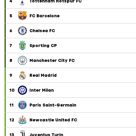
4
Tottenham Hotspur FC
5
FC Barcelone
6
Chelsea FC
7
Sporting CP
8
Manchester City FC
9
Real Madrid
10
Inter Milan
11
Paris Saint-Germain
12
Newcastle United FC
13
Juventus Turin