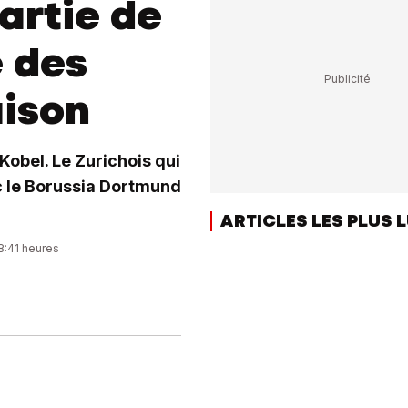
artie de
e des
aison
Kobel. Le Zurichois qui
ec le Borussia Dortmund
ARTICLES LES PLUS 
8:41 heures