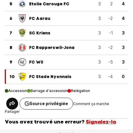
5
Etoile Carouge FC
3
2
4
6
FC Aarau
3
-2
4
7
SC Kriens
3
-1
3
8
FC Rapperswil-Jona
3
-2
3
9
FC Wil
3
-5
3
10
FC Stade Nyonnais
3
-4
0
Accession
Barrage d'accession
Relégation
Source privilégiée
Comment ça marche
Partager
Vous avez trouvé une erreur?
Signalez-la