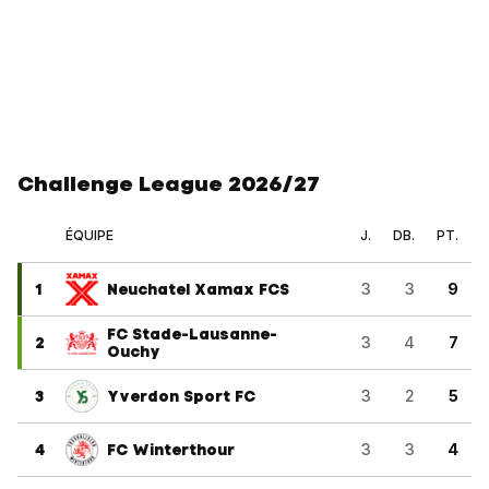
Challenge League 2026/27
ÉQUIPE
J.
DB.
PT.
1
Neuchatel Xamax FCS
3
3
9
FC Stade-Lausanne-
2
3
4
7
Ouchy
3
Yverdon Sport FC
3
2
5
4
FC Winterthour
3
3
4