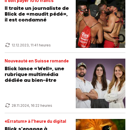
Il doit payer 1010 francs
Il traite un journaliste de
Blick de «maudit pédé»,
il est condamné
12.12.2023, 11:41 heures
Nouveauté en Suisse romande
Blick lance «Well», une
rubrique multimédia
dédiée au bien-être
28.11.2024, 16:22 heures
«Erratum» à l'heure du digital
Blick s'engage à