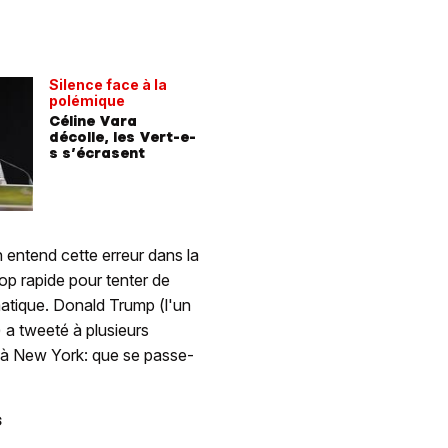
Silence face à la
polémique
Céline Vara
décolle, les Vert-e-
s s’écrasent
entend cette erreur dans la
op rapide pour tenter de
matique. Donald Trump (l'un
 a tweeté à plusieurs
e à New York: que se passe-
s