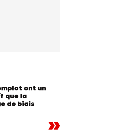
omplot ont un
f que la
 de biais
»