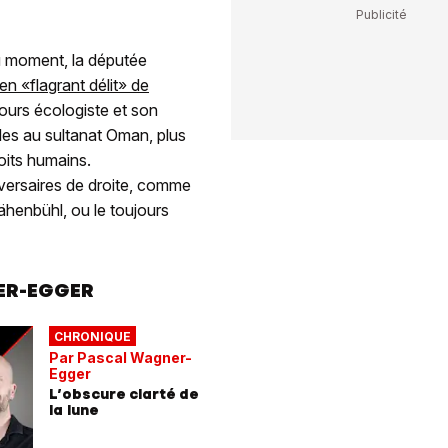
 du moment, la députée
n «flagrant délit» de
cours écologiste et son
les au sultanat Oman, plus
oits humains.
versaires de droite, comme
ähenbühl, ou le toujours
ER-EGGER
CHRONIQUE
Par Pascal Wagner-
Egger
L’obscure clarté de
la lune