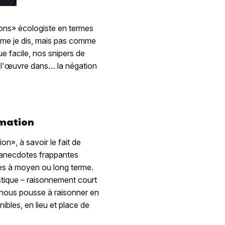
çons» écologiste en termes
mme je dis, mais pas comme
ue facile, nos snipers de
à l'œuvre dans… la négation
rmation
ion», à savoir le fait de
 anecdotes frappantes
ues à moyen ou long terme.
ristique – raisonnement court
ui nous pousse à raisonner en
ibles, en lieu et place de