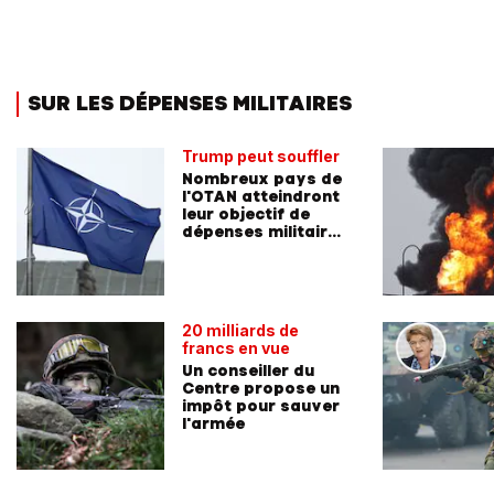
SUR LES DÉPENSES MILITAIRES
Trump peut souffler
Nombreux pays de
l'OTAN atteindront
leur objectif de
dépenses militaires
en 2024
20 milliards de
francs en vue
Un conseiller du
Centre propose un
impôt pour sauver
l'armée