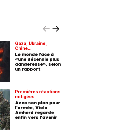
Gaza, Ukraine,
3 mesure
Chine...
Pistorius
Le monde face à
L'Allema
«une décennie plus
être «pr
dangereuse», selon
guerre» d
un rapport
mois – v
comment
Premières réactions
mitigées
Avec son plan pour
l'armée, Viola
Amherd regarde
enfin vers l'avenir