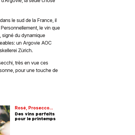
 d’Argovie, la seule chose
ans le sud de la France, il
. Personnellement, le vin que
c, signé du dynamique
geables: un Argovie AOC
kellerei Zürich.
ecchi, très en vue ces
risonne, pour une touche de
Rosé, Prosecco...
Des vins parfaits
pour le printemps