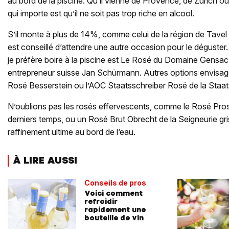
au bord de la piscine. Qu’il vienne de Provence, de Zurich ou
qui importe est qu’il ne soit pas trop riche en alcool.
S’il monte à plus de 14%, comme celui de la région de Tavel d
est conseillé d’attendre une autre occasion pour le déguster
je préfère boire à la piscine est Le Rosé du Domaine Gensa
entrepreneur suisse Jan Schürmann. Autres options envisa
Rosé Besserstein ou l’AOC Staatsschreiber Rosé de la Staats
N’oublions pas les rosés effervescents, comme le Rosé Pros
derniers temps, ou un Rosé Brut Obrecht de la Seigneurie g
raffinement ultime au bord de l’eau.
À LIRE AUSSI
Conseils de pros
Voici comment
refroidir
rapidement une
bouteille de vin