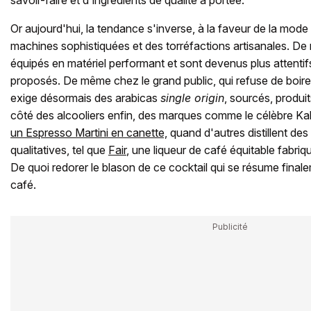
savoir-faire et d'ingrédients de qualité à portée.
Or aujourd'hui, la tendance s'inverse, à la faveur de la mode
machines sophistiquées et des torréfactions artisanales. D
équipés en matériel performant et sont devenus plus attentifs
proposés. De même chez le grand public, qui refuse de boire
exige désormais des arabicas
single origin
, sourcés, produi
côté des alcooliers enfin, des marques comme le célèbre K
un Espresso Martini en canette,
quand d'autres distillent des
qualitatives, tel que
Fair
, une liqueur de café équitable fabr
De quoi redorer le blason de ce cocktail qui se résume finale
café.