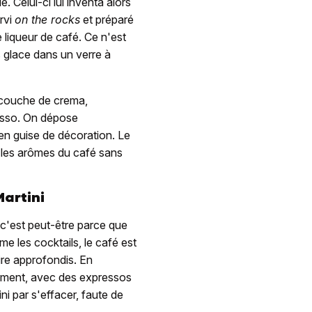
e. Celui-ci lui inventa alors
rvi
on the rocks
et préparé
 liqueur de café. Ce n'est
ns glace dans un verre à
 couche de crema,
resso. On dépose
en guise de décoration. Le
er les arômes du café sans
Martini
c'est peut-être parce que
e les cocktails, le café est
ire approfondis. En
mment, avec des expressos
ini par s'effacer, faute de