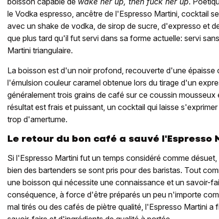
boisson capable de
wake her up, then fuck her up
. Poétiqu
le Vodka espresso, ancêtre de l'Espresso Martini, cocktail se
avec un shake de vodka, de sirop de sucre, d'expresso et de
que plus tard qu'il fut servi dans sa forme actuelle: servi sa
Martini triangulaire.
La boisson est d'un noir profond, recouverte d'une épaisse
l'émulsion couleur caramel obtenue lors du tirage d'un exp
généralement trois grains de café sur ce coussin mousseux 
résultat est frais et puissant, un cocktail qui laisse s'exprim
trop d'amertume.
Le retour du bon café a sauvé l'Espresso 
Si l'Espresso Martini fut un temps considéré comme désuet, 
bien des bartenders se sont pris pour des baristas. Tout comm
une boisson qui nécessite une connaissance et un savoir-fa
conséquence, à force d'être préparés un peu n'importe co
mal tirés ou des cafés de piètre qualité, l'Espresso Martini a f