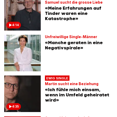
Samuel sucht die grosse Liebe
«Meine Erfahrungen auf
Tinder waren eine
Katastrophe»
4:14
Unfreiwillige Single-Männer
«Manche geraten in eine
Negativspirale»
EWIG SINGLE
Martin sucht eine Beziehung
«Ich fühle mich einsam,
wenn im Umfeld geheiratet
wird»
4:35