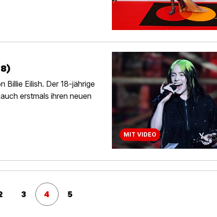
18)
Billie Eilish. Der 18-jährige
 auch erstmals ihren neuen
MIT VIDEO
2
3
4
5