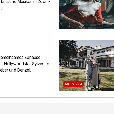
 britische Musiker im Zoom-
g.
n gemeinsames Zuhause
er Hollywoodstar Sylvester
ieber und Denzel
MIT VIDEO