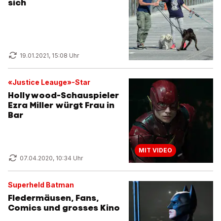
sich
19.01.2021, 15:08 Uhr
«Justice Leauge»-Star
Hollywood-Schauspieler
Ezra Miller würgt Frau in
Bar
MIT VIDEO
07.04.2020, 10:34 Uhr
Superheld Batman
Fledermäusen, Fans,
Comics und grosses Kino