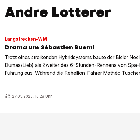
Andre Lotterer
Langstrecken-WM
Drama um Sébastien Buemi
Trotz eines streikenden Hybridsystems baute der Bieler Neel
Dumas/Lieb) als Zweiter des 6-Stunden-Rennens von Spa
Führung aus. Während die Rebellion-Fahrer Mathéo Tuscher
überraschend über Platz 3 jube
27.05.2025, 10:28 Uhr