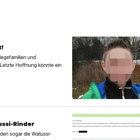
t!
flegefamilien und
 Letzte Hoffnung könnte ein
ussi-Rinder
rden sogar die Watussi-