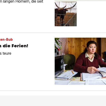
n langen Hörnern, die seit
nken-Bub
 die Ferien!
s teure