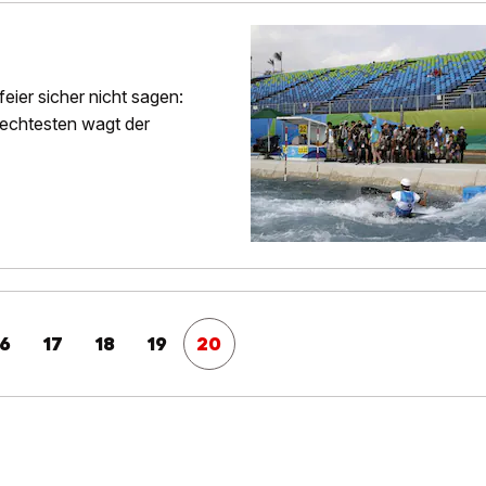
ier sicher nicht sagen:
lechtesten wagt der
16
17
18
19
20