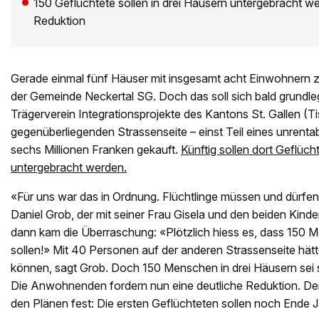
150 Geflüchtete sollen in drei Häusern untergebracht 
Reduktion
Gerade einmal fünf Häuser mit insgesamt acht Einwohnern z
der Gemeinde Neckertal SG. Doch das soll sich bald grundl
Trägerverein Integrationsprojekte des Kantons St. Gallen (T
gegenüberliegenden Strassenseite – einst Teil eines unrenta
sechs Millionen Franken gekauft.
Künftig sollen dort Geflüch
untergebracht werden.
«Für uns war das in Ordnung. Flüchtlinge müssen und dürfen
Daniel Grob, der mit seiner Frau Gisela und den beiden Kind
dann kam die Überraschung: «Plötzlich hiess es, dass 150
sollen!» Mit 40 Personen auf der anderen Strassenseite hätt
können, sagt Grob. Doch 150 Menschen in drei Häusern sei s
Die Anwohnenden fordern nun eine deutliche Reduktion. De
den Plänen fest: Die ersten Geflüchteten sollen noch Ende J