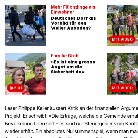
Mehr Flüchtlinge als
Einwohner
Deutsches Dorf als
Vorbild für den
Weiler Auboden?
MIT VIDEO
Familie Grob
«Es ist eine grosse
Angst um die
Sicherheit da»
2:01
MIT VIDEO
Leser Philippe Keller äussert Kritik an der finanziellen Argu
Projekt. Er schreibt: «Die Erträge, welche die Gemeinde erhält
Bevölkerung finanziert – es sind nur Steuergelder vom Kan
wieder erhält. Ein absolutes Nullsummenspiel, wenn man mal