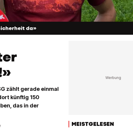
Sicherheit da»
ter
!»
SG zählt gerade einmal
ort künftig 150
en, das in der
.
MEISTGELESEN
r