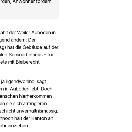
werden, Anwohner fordern
ählt der Weiler Auboden in
egend ändern: Der
isg) hat die Gebäude auf der
blen Seminarbetriebs – für
tete mit Bleiberecht
 ja irgendwohin», sagt
ern in Auboden lebt. Doch
 Menschen hierherkommen
en sie sich arrangieren
chlicht unverhältnismässig.
nnoch hält der Kanton an
ahr einziehen.