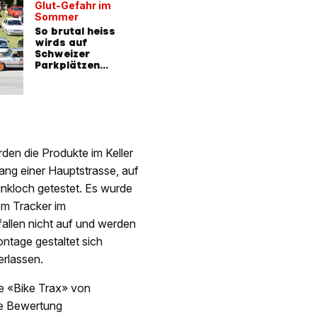
Glut-Gefahr im
Sommer
So brutal heiss
wirds auf
Schweizer
Parkplätzen
wirklich
rden die Produkte im Keller
ang einer Hauptstrasse, auf
unkloch getestet. Es wurde
em Tracker im
fallen nicht auf und werden
ontage gestaltet sich
erlassen.
le «Bike Trax» von
ie Bewertung