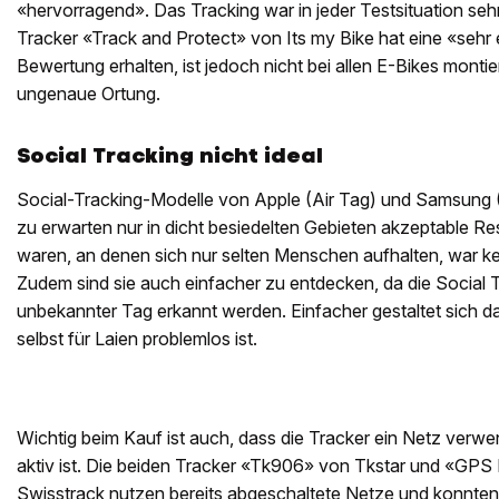
«hervorragend». Das Tracking war in jeder Testsituation seh
Tracker «Track and Protect» von Its my Bike hat eine «seh
Bewertung erhalten, ist jedoch nicht bei allen E-Bikes montier
ungenaue Ortung.
Social Tracking nicht ideal
Social-Tracking-Modelle von Apple (Air Tag) und Samsung 
zu erwarten nur in dicht besiedelten Gebieten akzeptable Res
waren, an denen sich nur selten Menschen aufhalten, war k
Zudem sind sie auch einfacher zu entdecken, da die Social 
unbekannter Tag erkannt werden. Einfacher gestaltet sich dafü
selbst für Laien problemlos ist.
Wichtig beim Kauf ist auch, dass die Tracker ein Netz verw
aktiv ist. Die beiden Tracker «Tk906» von Tkstar und «GPS
Swisstrack nutzen bereits abgeschaltete Netze und konnten g