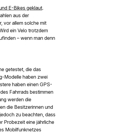
 und E-Bikes geklaut
.
Zahlen aus der
r, vor allem solche mit
Wird ein Velo trotzdem
rzufinden – wenn man denn
e getestet, die das
ng-Modelle haben zwei
rstere haben einen GPS-
n des Fahrrads bestimmen
dung werden die
en die Besitzerinnen und
t jedoch zu beachten, dass
r Probezeit eine jährliche
des Mobilfunknetzes