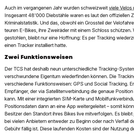
Auch im vergangenen Jahr wurden schweizweit
viele Velos
Insgesamt 48'000 Diebstähle waren es laut den offiziellen 
Kriminalstatistik. Und das, obwohl ein Grossteil der Velofahre
teuren E-Bikes, ihre Zweiräder mit einem Schloss schützen. 
gestohlen, bleibt nur eine Hoffnung: Es per Tracking wiede
einen Tracker installiert hatte.
Zwei Funktionsweisen
Der TCS hat deshalb neun unterschiedliche Tracking-System
verschwundene Eigentum wiederfinden können. Die Tracki
verschiedene Funktionsweisen: GPS und Social Tracking. E
Empfänger, der via Satellitenverbindung die genaue Positio
kann. Mit einer integrierten SIM-Karte und Mobilfunkverbin
Positionsdaten dann an eine App weitergeleitet – somit könn
Besitzer den Standort ihres Bikes live mitverfolgen. Es bleib
bei vielen Anbietern entweder zu Beginn oder nach Verfall de
Gebühr fällig ist. Diese laufenden Kosten sind der Nutzung 