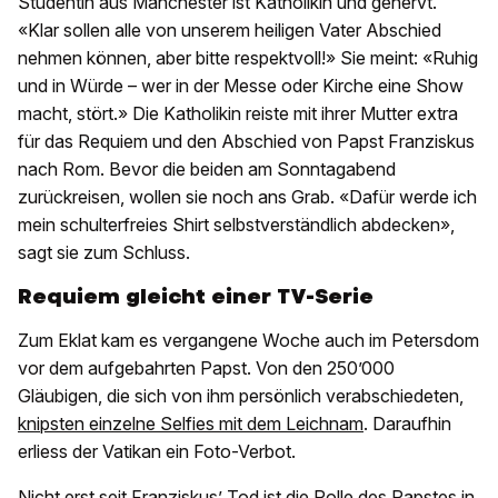
Studentin aus Manchester ist Katholikin und genervt.
«Klar sollen alle von unserem heiligen Vater Abschied
nehmen können, aber bitte respektvoll!» Sie meint: «Ruhig
und in Würde – wer in der Messe oder Kirche eine Show
macht, stört.» Die Katholikin reiste mit ihrer Mutter extra
für das Requiem und den Abschied von Papst Franziskus
nach Rom. Bevor die beiden am Sonntagabend
zurückreisen, wollen sie noch ans Grab. «Dafür werde ich
mein schulterfreies Shirt selbstverständlich abdecken»,
sagt sie zum Schluss.
Requiem gleicht einer TV-Serie
Zum Eklat kam es vergangene Woche auch im Petersdom
vor dem aufgebahrten Papst. Von den 250’000
Gläubigen, die sich von ihm persönlich verabschiedeten,
knipsten einzelne Selfies mit dem Leichnam
. Daraufhin
erliess der Vatikan ein Foto-Verbot.
Nicht erst seit Franziskus’ Tod ist die Rolle des Papstes in