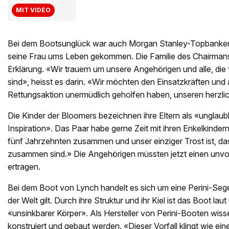
MIT VIDEO
Bei dem Bootsunglück war auch Morgan Stanley-Topbanke
seine Frau ums Leben gekommen. Die Familie des Chairmans 
Erklärung. «Wir trauern um unsere Angehörigen und alle, die
sind», heisst es darin. «Wir möchten den Einsatzkräften und al
Rettungsaktion unermüdlich geholfen haben, unseren herzl
Die Kinder der Bloomers bezeichnen ihre Eltern als «unglau
Inspiration». Das Paar habe gerne Zeit mit ihren Enkelkinder
fünf Jahrzehnten zusammen und unser einziger Trost ist, da
zusammen sind.» Die Angehörigen müssten jetzt einen unvo
ertragen.
Bei dem Boot von Lynch handelt es sich um eine Perini-Segel
der Welt gilt. Durch ihre Struktur und ihr Kiel ist das Boot lau
«unsinkbarer Körper». Als Hersteller von Perini-Booten wiss
konstruiert und gebaut werden. «Dieser Vorfall klingt wie ei