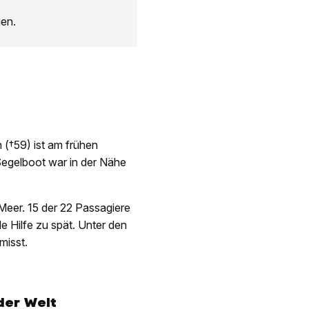
gen.
 (†59) ist am frühen
Segelboot war in der Nähe
eer. 15 der 22 Passagiere
 Hilfe zu spät. Unter den
misst.
 der Welt