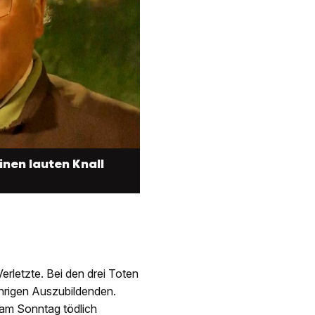
inen lauten Knall
rletzte. Bei den drei Toten
ährigen Auszubildenden.
am Sonntag tödlich