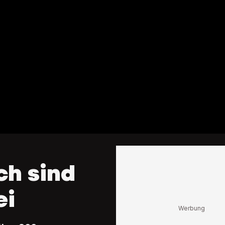
ch sind
ei