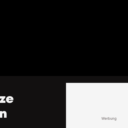
ze
en