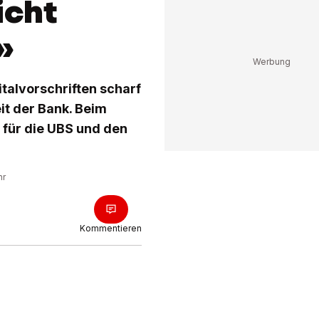
icht
»
italvorschriften scharf
it der Bank. Beim
 für die UBS und den
hr
Kommentieren