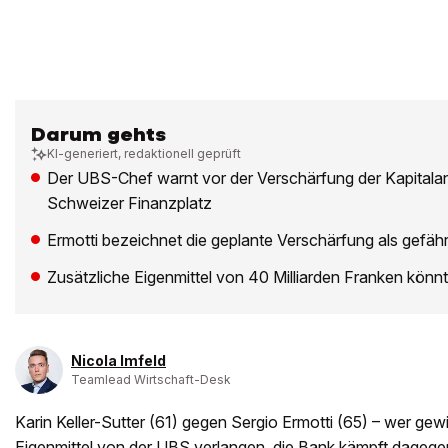
Darum gehts
KI-generiert, redaktionell geprüft
Der UBS-Chef warnt vor der Verschärfung der Kapitala
Schweizer Finanzplatz
Ermotti bezeichnet die geplante Verschärfung als gefähr
Zusätzliche Eigenmittel von 40 Milliarden Franken könnt
Nicola Imfeld
Teamlead Wirtschaft-Desk
Karin Keller-Sutter (61) gegen Sergio Ermotti (65) – wer gew
Eigenmittel von der UBS verlangen, die Bank kämpft dagegen