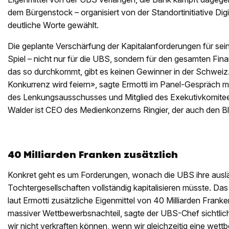
dem Bürgenstock – organisiert von der Standortinitiative Digi
deutliche Worte gewählt.
Die geplante Verschärfung der Kapitalanforderungen für sein
Spiel – nicht nur für die UBS, sondern für den gesamten Fi
das so durchkommt, gibt es keinen Gewinner in der Schweiz.
Konkurrenz wird feiern», sagte Ermotti im Panel-Gespräch m
des Lenkungsausschusses und Mitglied des Exekutivkomitees
Walder ist CEO des Medienkonzerns Ringier, der auch den Bl
40 Milliarden Franken zusätzlich
Konkret geht es um Forderungen, wonach die UBS ihre ausl
Tochtergesellschaften vollständig kapitalisieren müsste. Da
laut Ermotti zusätzliche Eigenmittel von 40 Milliarden Frank
massiver Wettbewerbsnachteil, sagte der UBS-Chef sichtli
wir nicht verkraften können, wenn wir gleichzeitig eine wet