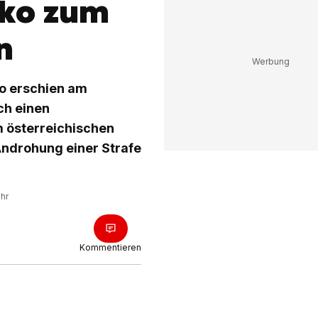
nko zum
n
o erschien am
ch einen
 österreichischen
Androhung einer Strafe
Uhr
Kommentieren