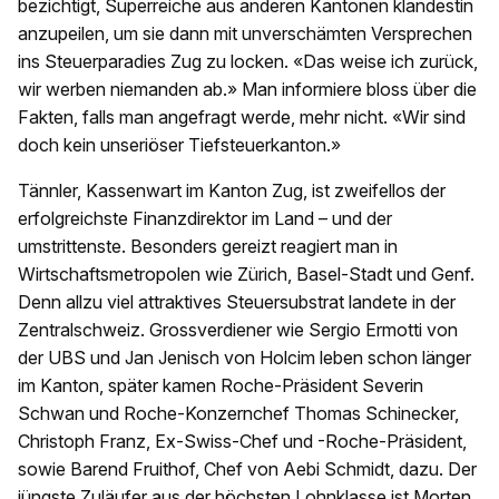
bezichtigt, Superreiche aus anderen Kantonen klandestin
anzupeilen, um sie dann mit unverschämten Versprechen
ins Steuerparadies Zug zu locken. «Das weise ich zurück,
wir werben niemanden ab.» Man informiere bloss über die
Fakten, falls man angefragt werde, mehr nicht. «Wir sind
doch kein unseriöser Tiefsteuerkanton.»
Tännler, Kassenwart im Kanton Zug, ist zweifellos der
erfolgreichste Finanzdirektor im Land – und der
umstrittenste. Besonders gereizt reagiert man in
Wirtschaftsmetropolen wie Zürich, Basel-Stadt und Genf.
Denn allzu viel attraktives Steuersubstrat landete in der
Zentralschweiz. Grossverdiener wie Sergio Ermotti von
der UBS und Jan Jenisch von Holcim leben schon länger
im Kanton, später kamen Roche-Präsident Severin
Schwan und Roche-Konzernchef Thomas Schinecker,
Christoph Franz, Ex-Swiss-Chef und -Roche-Präsident,
sowie Barend Fruithof, Chef von Aebi Schmidt, dazu. Der
jüngste Zuläufer aus der höchsten Lohnklasse ist Morten