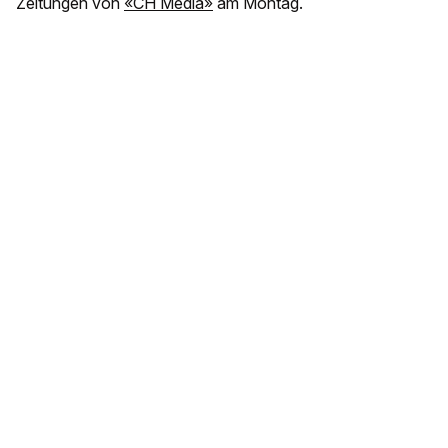
Zeitungen von
«CH Media»
am Montag.