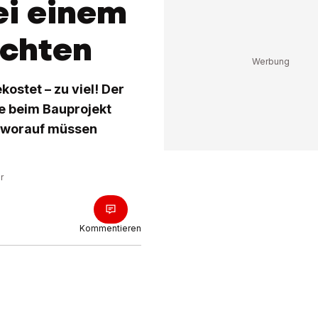
ei einem
achten
ostet – zu viel! Der
te beim Bauprojekt
d worauf müssen
r
Kommentieren