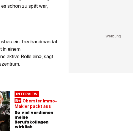
s es schon zu spät war,
 Hausbau ein Treuhandmandat
t in einem
e aktive Rolle ein», sagt
nszentrum.
INTERVIEW
Oberster Immo-
Makler packt aus
So viel verdienen
meine
Berufskollegen
wirklich