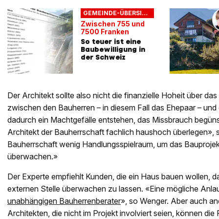
GEMEINDE-ÜBERSICHT
Zwischen 755 und
7500 Franken
So teuer ist eine
Baubewilligung in
der Schweiz
Der Architekt sollte also nicht die finanzielle Hoheit über d
zwischen den Bauherren – in diesem Fall das Ehepaar – und
dadurch ein Machtgefälle entstehen, das Missbrauch begünstig
Architekt der Bauherrschaft fachlich haushoch überlegen», 
Bauherrschaft wenig Handlungsspielraum, um das Bauprojek
überwachen.»
Der Experte empfiehlt Kunden, die ein Haus bauen wollen, d
externen Stelle überwachen zu lassen. «Eine mögliche Anlauf
unabhängigen Bauherrenberater
», so Wenger. Aber auch an
Architekten, die nicht im Projekt involviert seien, können di