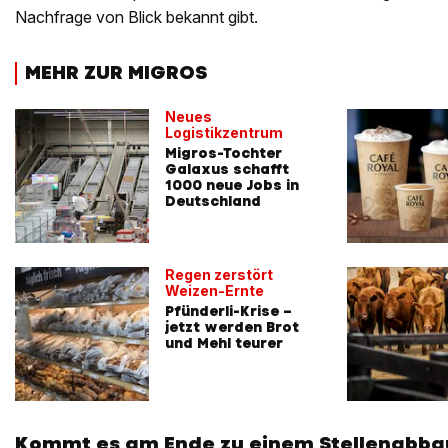
Nachfrage von Blick bekannt gibt.
MEHR ZUR MIGROS
Neues
Logistikzentrum
Migros-Tochter
Galaxus schafft
1000 neue Jobs in
Deutschland
Regen zerstört
Weizen-Ernte
Pfünderli-Krise –
jetzt werden Brot
und Mehl teurer
Kommt es am Ende zu einem Stellenabba