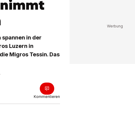
rnimmt
n
 spannen in der
os Luzern in
die Migros Tessin. Das
r
Kommentieren