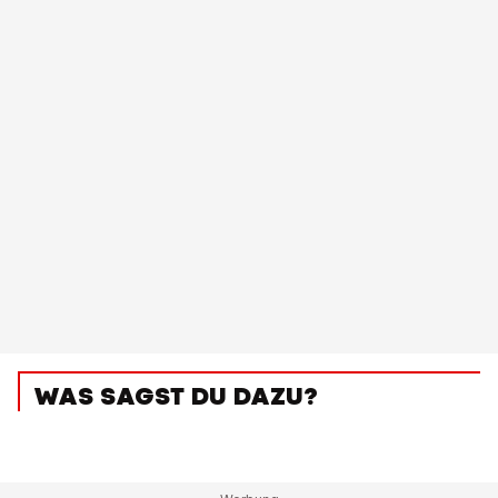
WAS SAGST DU DAZU?