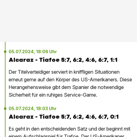
05.07.2024, 18:06 Uhr
Alcaraz - Tiafoe 5:7, 6:2, 4:6, 6:7, 1:1
Der Titelverteidiger serviert in kniffligen Situationen
erneut gerne auf den Körper des US-Amerikaners. Diese
Herangehensweise gibt dem Spanier die notwendige
Sicherheit für ein ruhiges Service-Game.
05.07.2024, 18:03 Uhr
Alcaraz - Tiafoe 5:7, 6:2, 4:6, 6:7, 0:1
Es geht in den entscheidenden Satz und der beginnt mit
einem Aufschlagspiel für Tiafoe. Der US-Amerikaner