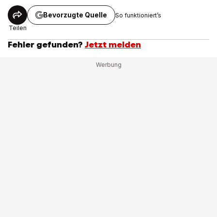
Bevorzugte Quelle
So funktioniert’s
Teilen
Fehler gefunden?
Jetzt melden