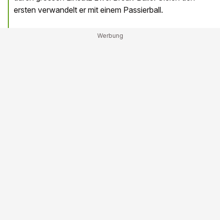
ersten verwandelt er mit einem Passierball.