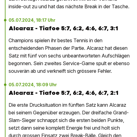
inside-out zu und hat das nächste Break in der Tasche.
05.07.2024, 18:17 Uhr
Alcaraz - Tiafoe 5:7, 6:2, 4:6, 6:7, 3:1
Champions spielen ihr bestes Tennis in den
entscheidenden Phasen der Partie. Alcaraz hat diesen
Satz mit fünf von sechs unbeantworteten Aufschlägen
begonnen. Sein zweites Service-Game spult er ebenso
souverän ab und verkneift sich grössere Fehler.
05.07.2024, 18:09 Uhr
Alcaraz - Tiafoe 5:7, 6:2, 4:6, 6:7, 2:1
Die erste Drucksituation im fünften Satz kann Alcaraz
bei seinem Gegenüber erzeugen. Der dreifache Grand-
Slam-Sieger schnappt sich die ersten beiden Punkte,
setzt dann seine komplett Energie frei und holt sich
durch grossen Einsatz zwei Break-Bälle. Gleich den