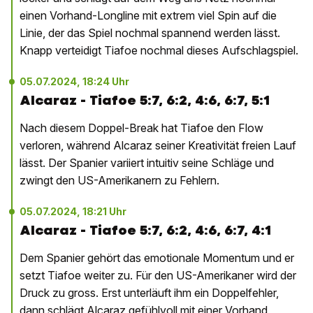
einen Vorhand-Longline mit extrem viel Spin auf die
Linie, der das Spiel nochmal spannend werden lässt.
Knapp verteidigt Tiafoe nochmal dieses Aufschlagspiel.
05.07.2024, 18:24 Uhr
Alcaraz - Tiafoe 5:7, 6:2, 4:6, 6:7, 5:1
Nach diesem Doppel-Break hat Tiafoe den Flow
verloren, während Alcaraz seiner Kreativität freien Lauf
lässt. Der Spanier variiert intuitiv seine Schläge und
zwingt den US-Amerikanern zu Fehlern.
05.07.2024, 18:21 Uhr
Alcaraz - Tiafoe 5:7, 6:2, 4:6, 6:7, 4:1
Dem Spanier gehört das emotionale Momentum und er
setzt Tiafoe weiter zu. Für den US-Amerikaner wird der
Druck zu gross. Erst unterläuft ihm ein Doppelfehler,
dann schlägt Alcaraz gefühlvoll mit einer Vorhand