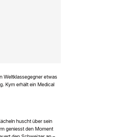
den Weltklassegegner etwas
g. Kym erhält ein Medical
Lächeln huscht über sein
Kym geniesst den Moment
feuert den Schweizer an –