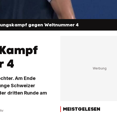
tzungskampf gegen Weltnummer 4
 Kampf
 4
echter. Am Ende
junge Schweizer
der dritten Runde am
MEISTGELESEN
Uhr