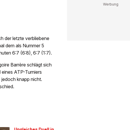
h der letzte verbliebene
inal dem als Nummer 5
ten 6:7 (6:8), 6:7 (1:7).
ire Barrère schlägt sich
 eines ATP-Turniers
s jedoch knapp nicht.
schied.
Ungleiches Duell in