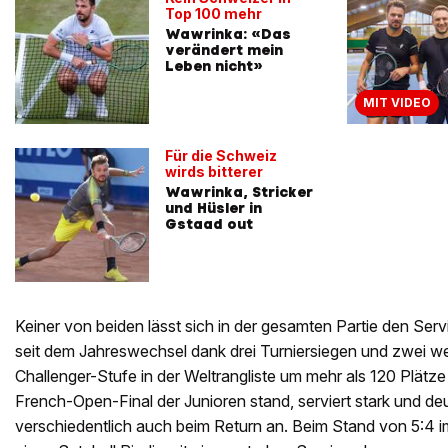
Top 100 mehr
Wawrinka: «Das
verändert mein
Leben nicht»
MIT VIDEO
Für die Schweiz
wirds bitterer
Wawrinka, Stricker
und Hüsler in
Gstaad out
Keiner von beiden lässt sich in der gesamten Partie den Ser
seit dem Jahreswechsel dank drei Turniersiegen und zwei we
Challenger-Stufe in der Weltrangliste um mehr als 120 Plätze
French-Open-Final der Junioren stand, serviert stark und deu
verschiedentlich auch beim Return an. Beim Stand von 5:4 i