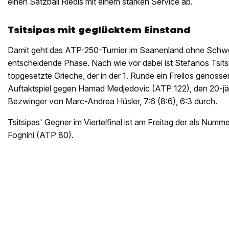
einen Satzball Riedis mit einem starken Service ab.
Tsitsipas mit geglücktem Einstand
Damit geht das ATP-250-Turnier im Saanenland ohne Schweiz
entscheidende Phase. Nach wie vor dabei ist Stefanos Tsits
topgesetzte Grieche, der in der 1. Runde ein Freilos genossen
Auftaktspiel gegen Hamad Medjedovic (ATP 122), den 20-jä
Bezwinger von Marc-Andrea Hüsler, 7:6 (8:6), 6:3 durch.
Tsitsipas' Gegner im Viertelfinal ist am Freitag der als Numme
Fognini (ATP 80).