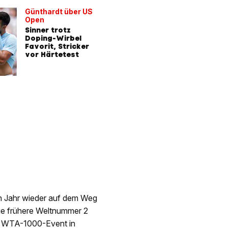
Günthardt über US
Open
Sinner trotz
Doping-Wirbel
Favorit, Stricker
vor Härtetest
en Jahr wieder auf dem Weg
ige frühere Weltnummer 2
m WTA-1000-Event in