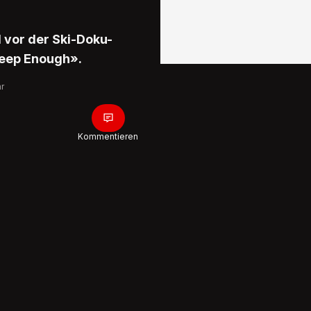
l vor der Ski-Doku-
teep Enough».
hr
Kommentieren