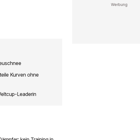
 Neuschnee
teile Kurven ohne
Weltcup-Leaderin
ämpfer: kein Training in