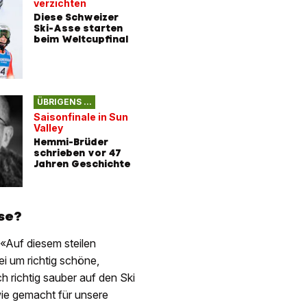
verzichten
Abfahrts
Diese Schweizer
Austria-
Ski-Asse starten
Hütter s
beim Weltcupfinal
Schweiz
Glücksgü
«Schon f
ÜBRIGENS ...
aufgege
Saisonfinale in Sun
Hählen re
Valley
Ski-Karri
Hemmi-Brüder
extremi
schrieben vor 47
Jahren Geschichte
se?
«Auf diesem steilen
ei um richtig schöne,
 richtig sauber auf den Ski
wie gemacht für unsere