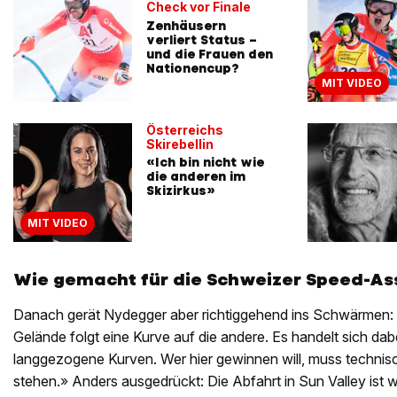
Check vor Finale
Zenhäusern
verliert Status –
und die Frauen den
Nationencup?
MIT VIDEO
Österreichs
Skirebellin
«Ich bin nicht wie
die anderen im
Skizirkus»
MIT VIDEO
Wie gemacht für die Schweizer Speed-As
Danach gerät Nydegger aber richtiggehend ins Schwärmen: 
Gelände folgt eine Kurve auf die andere. Es handelt sich dab
langgezogene Kurven. Wer hier gewinnen will, muss technisch
stehen.» Anders ausgedrückt: Die Abfahrt in Sun Valley ist 