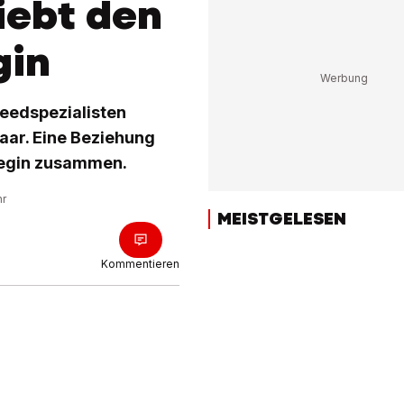
iebt den
gin
peedspezialisten
Paar. Eine Beziehung
llegin zusammen.
hr
MEISTGELESEN
Kommentieren