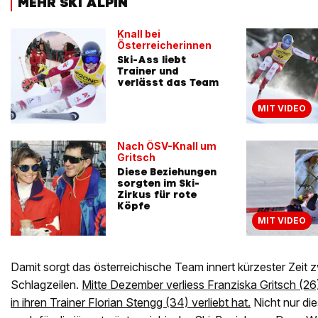
MEHR SKI ALPIN
Knall bei
Österreicherinnen
Ski-Ass liebt
Trainer und
verlässt das Team
MIT VIDEO
Nach ÖSV-Knall um
Gritsch
Diese Beziehungen
sorgten im Ski-
Zirkus für rote
Köpfe
MIT VIDEO
Damit sorgt das österreichische Team innert kürzester Zeit 
Schlagzeilen.
Mitte Dezember verliess Franziska Gritsch (26)
in ihren Trainer Florian Stengg (34) verliebt hat.
Nicht nur dies