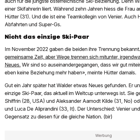
auch für die jüngste österreichische Ski-Beziehung. Denn W
einer Skifahrerin liiert. Während zehn Jahren hiess die Frau a
Hütter (31). Und die ist eine Teamkollegin von Venier. Auch H
Abfahrten und Super-Gs.
Nicht das einzige Ski-Paar
Im November 2022 gaben die beiden ihre Trennung bekannt
gemeinsame Zeit, aber Wege trennen sich mitunter, irgendwan
Neues.
Wir sind so auseinandergegangen, dass wir gut mite
eben keine Beziehung mehr haben», meinte Hütter damals.
Gut ein Jahr später hat Walder etwas Neues gefunden. Er und
einzige Ski-Paar, das aktuell im Weltcup unterwegs ist. Sie 
Shiffrin (28, USA) und Aleksander Aamodt Kilde (31, No) ode
und Luca De Aliprandini (33, It). Der Unterschied: Venier un
Gegensatz zu diesen für die gleiche Nation. (bir)