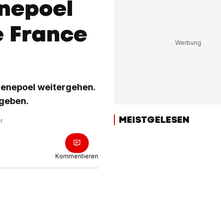
nepoel
e France
venepoel weitergehen.
egeben.
MEISTGELESEN
r
Kommentieren