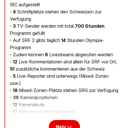
IBC aufgestellt
-
4
Schnittplätze stehen den Schweizern zur
Verfügung
-
3
TV-Sender werden mit total
700 Stunden
Programm gefüllt
- Auf SRF 2 gibts täglich
14
Stunden Olympia-
Programm
- Zudem können
6
Livestreams abgerufen werden
-
12
Live-Kommentatoren sind allein für SRF vor Ort,
10
zusätzliche kommentieren aus der Schweiz
-
5
Live-Reporter sind unterwegs (Mixed-Zonen
usw.)
-
18
Mixed-Zonen-Plätze stehen SRG zur Verfügung
-
38
Kamerapositionen
-
12
Kameraleute
-
17
Millionen kostet das Ganze
Mehr