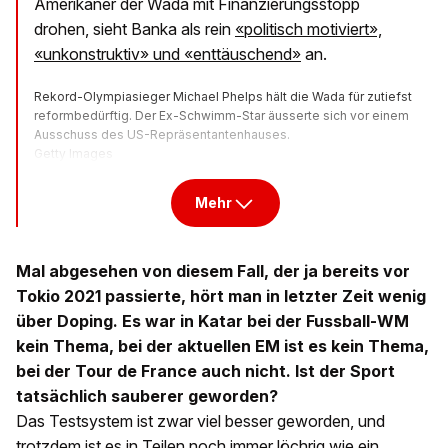
Amerikaner der Wada mit Finanzierungsstopp
drohen, sieht Banka als rein
«politisch motiviert»,
«unkonstruktiv» und «enttäuschend»
an.
Rekord-Olympiasieger Michael Phelps hält die Wada für zutiefst
reformbedürftig. Der Ex-Schwimm-Star äusserte sich vor einem
Ausschuss des US-Repräsentantenhauses.
Getty Images
Mehr
Mal abgesehen von diesem Fall, der ja bereits vor
Tokio 2021 passierte, hört man in letzter Zeit wenig
über Doping. Es war in Katar bei der Fussball-WM
kein Thema, bei der aktuellen EM ist es kein Thema,
bei der Tour de France auch nicht. Ist der Sport
tatsächlich sauberer geworden?
Das Testsystem ist zwar viel besser geworden, und
trotzdem ist es in Teilen noch immer löchrig wie ein